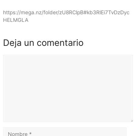
https://mega.nz/folder/zU8RCIpB#kb3RIEi7TvDzDyc
HELMGLA
Deja un comentario