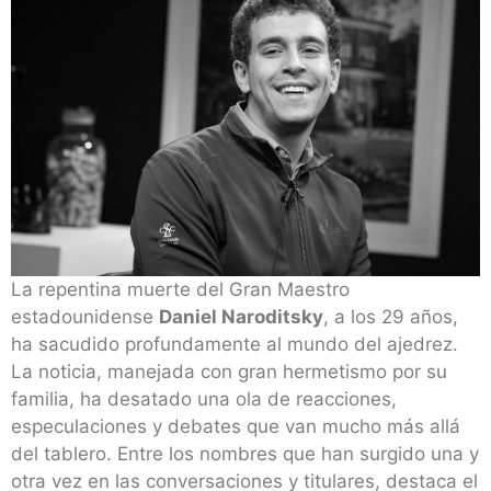
La repentina muerte del Gran Maestro
estadounidense
Daniel Naroditsky
, a los 29 años,
ha sacudido profundamente al mundo del ajedrez.
La noticia, manejada con gran hermetismo por su
familia, ha desatado una ola de reacciones,
especulaciones y debates que van mucho más allá
del tablero. Entre los nombres que han surgido una y
otra vez en las conversaciones y titulares, destaca el