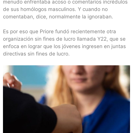
menudo enfrentaba acoso o comentarios incrédulos
de sus homólogos masculinos. Y cuando no
comentaban, dice, normalmente la ignoraban.
Es por eso que Priore fundó recientemente otra
organización sin fines de lucro llamada Y22, que se
enfoca en lograr que los jóvenes ingresen en juntas
directivas sin fines de lucro.