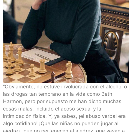
“Obviamente, no estuve involucrada con el alcohol o
las drogas tan temprano en la vida como Beth
Harmon, pero por supuesto me han dicho muchas
cosas malas, incluido el acoso sexual y la
intimidación física. Y, ya sabes, ¡el abuso verbal era
algo cotidiano! ¡Que las niñas no pueden jugar al
ajedrez, que no pertenecen al ajedrez, que vayan a